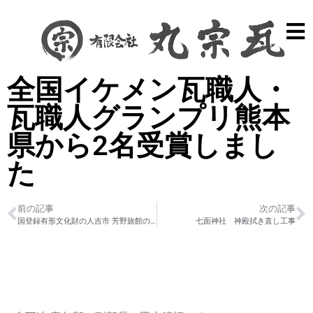
全国イケメン瓦職人・
瓦職人グランプリ熊本
県から2名受賞しまし
た
前の記事
次の記事
国登録有形文化財の人吉市 芳野旅館の瓦屋根工事
七面神社 神殿拭き直し工事