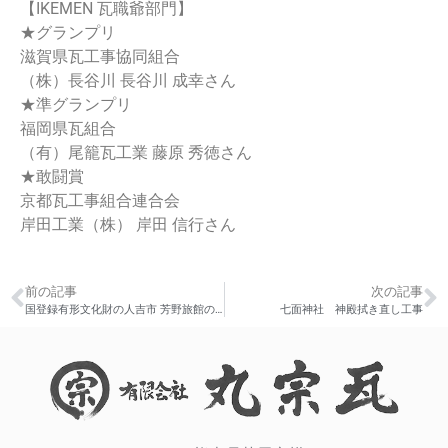
【IKEMEN 瓦職爺部門】
★グランプリ
滋賀県瓦工事協同組合
（株）長谷川 長谷川 成幸さん
★準グランプリ
福岡県瓦組合
（有）尾籠瓦工業 藤原 秀徳さん
★敢闘賞
京都瓦工事組合連合会
岸田工業（株） 岸田 信行さん
前の記事
次の記事
国登録有形文化財の人吉市 芳野旅館の瓦屋根工事
七面神社 神殿拭き直し工事