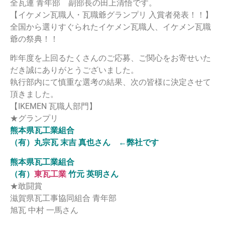
全瓦連 青年部 副部長の田上清悟です。
【イケメン瓦職人・瓦職爺グランプリ 入賞者発表！！】
全国から選りすぐられたイケメン瓦職人、イケメン瓦職
爺の祭典！！
昨年度を上回るたくさんのご応募、ご関心をお寄せいた
だき誠にありがとうございました。
執行部内にて慎重な選考の結果、次の皆様に決定させて
頂きました。
【IKEMEN 瓦職人部門】
★グランプリ
熊本県瓦工業組合
（有）丸宗瓦 末吉 真也さん ←弊社です
熊本県瓦工業組合
（有）
東瓦工業
竹元 英明さん
★敢闘賞
滋賀県瓦工事協同組合 青年部
旭瓦 中村 一馬さん