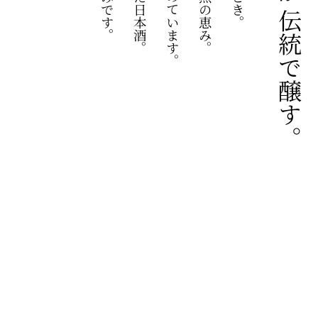
杜氏・蔵人が 伝統で醸す。